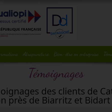
ormations
Atrapuncture
Bien-être en entreprise
Tém
Témoignages
oignages des clients de Ca
n près de Biarritz et Bidar