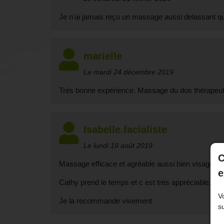
Je n'ai jamais reçu un massage aussi delassant que
marielle
Le mardi 24 décembre 2019
Très bonne expérience. Massage du dos thérapeuti
Isabelle.facialiste
Le lundi 19 août 2019
C
Massage efficace et agréable aussi bien visage qu
e
Cathy prend le temps et c est très appréciable.
V
Je la recommande vivement
s