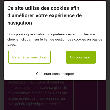
Ce site utilise des cookies afin
Les massages visage
d’améliorer votre expérience de
navigation
Massage
Kyokuté
: 1H
O
Vous pouvez paramétrer vos préférences et modifier vos
choix en cliquant sur le lien de gestion des cookies en bas de
Kyokuté signifie littéralement «
page.
musique » Kyoku des « mains » Te.
Le kyokuté est un massage liftant
Paramétrer mes choix
OK pour moi !
80€
ancestral japonais spécifique du
visage et du cou. C' est en un
enchaînement de mouvements
Continuer sans accepter
relaxants, drainants, stimulants et
rééduquateur du visage. Il prend en
compte la personne dans sa globalité
et il est adapté à chacun(e). Il agit sur
le plan esthétique mais aussi sur un
plan général (physique et mental).