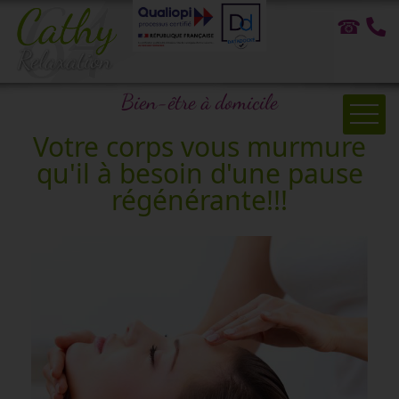
☎
Bien-être à domicile
Votre corps vous murmure
qu'il à besoin d'une pause
Accueil
régénérante!!!
Bien-être à domicile
Formations
Atrapuncture
Bien-être en entreprise
Témoignages