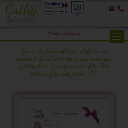
☎
Bons cadeaux
Envie de faire plaisir, d'offrir un
Accueil
moment de détente pour une occasion
particulière (anniversaire, fête des
Bien-être à domicile
mères, fête des pères...) ?
Formations
Atrapuncture
Bien-être en entreprise
Témoignages