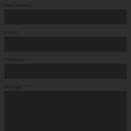
Nom, prénom
E-mail *
Téléphone
(1)
Message *