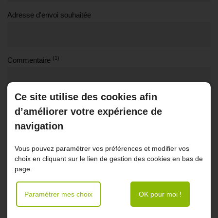
Adresse d'envoi souhaitée
(1)
Commentaire
Ce site utilise des cookies afin
d’améliorer votre expérience de
navigation
Vous pouvez paramétrer vos préférences et modifier vos
choix en cliquant sur le lien de gestion des cookies en bas de
page.
(1) Veuillez ne pas saisir d'informations personnelles.
Paramétrer mes choix
OK pour moi !
En cochant cette case, j’accepte que les données saisies
dans le formulaire ci-dessus soient utilisées par www.bien-