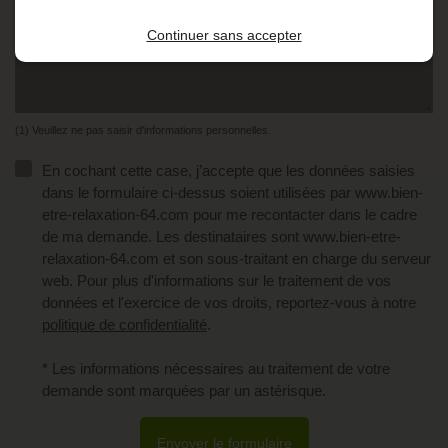
Continuer sans accepter
(1) Veuillez ne pas saisir d'informations personnelles.
En cochant cette case, j’accepte que les données saisies
dans le formulaire ci-dessus soient utilisées par www.bien-
etre-relaxation-64.com pour me recontacter dans le cadre
de ma demande. Les destinataires sont www.bien-etre-
relaxation-64.com et son sous-traitant en charge du serveur
web. Pour plus d'informations sur le traitement de vos
données et l'exercice de vos droits, reportez-vous à notre
politique de confidentialité
.
* Les informations nécessaires au traitement de votre
demande sont marquées par un astérisque.
Envoyer le formulaire