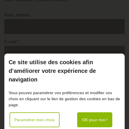
Nom, prénom
E-mail *
Ce site utilise des cookies afin
Téléphone
d’améliorer votre expérience de
navigation
Vous pouvez paramétrer vos préférences et modifier vos
(1)
Message *
choix en cliquant sur le lien de gestion des cookies en bas de
page.
Paramétrer mes choix
OK pour moi !